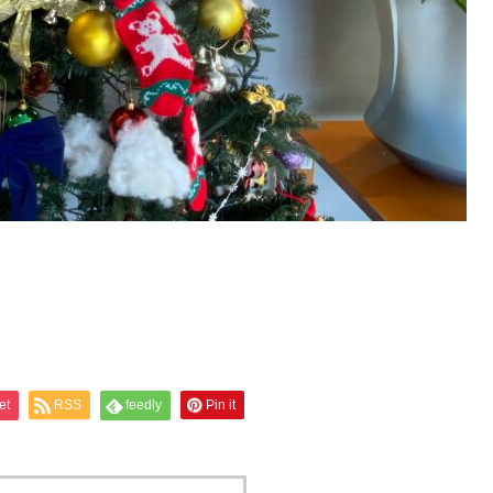
et
RSS
feedly
Pin it