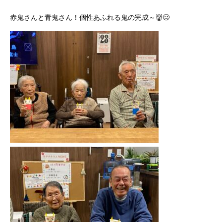
赤鬼さんと青鬼さん！個性あふれる鬼の完成～👹🥴