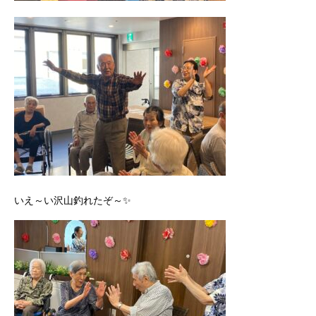
いえ～い沢山釣れたぞ～✨