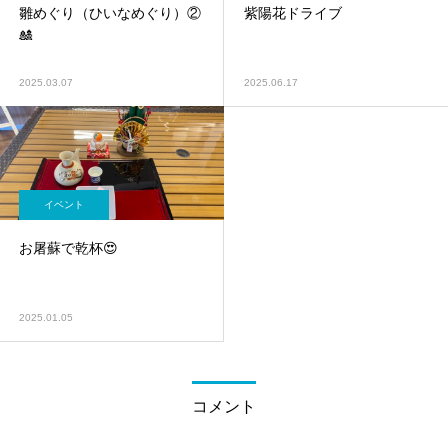
雛めぐり（ひいなめぐり）②
紫陽花ドライブ
🎎
2025.03.07
2025.06.17
イベント
お屠蘇で乾杯😍
2025.01.05
コメント